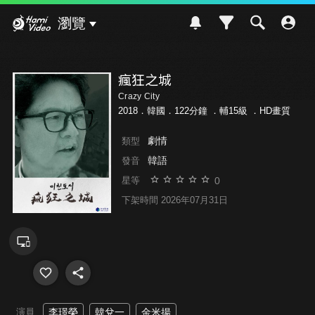
Hami Video
瀏覽
瘋狂之城
Crazy City
2018．韓國．122分鐘 ．
輔15級
．HD畫質
劇情
類型
韓語
發音
0
星等
下架時間 2026年07月31日
演員
李璟榮
韓兌一
金米揚