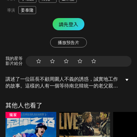
姜泰隆
導演
請先登入
播放預告片
我的星等
影片給分
講述了一位區長不顧周圍人不義的誘惑，誠實地工作
的故事。這樣的人有一個等待南北韓統一的老父親，
數年間尋找著自己在北韓的親人的下落。與此同時，
一名脫北女子明子正接近區長..
其他人也看了
7.9