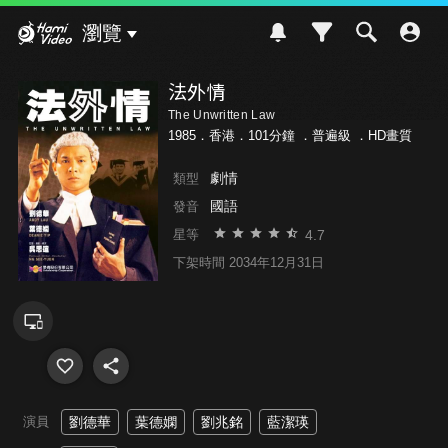
Hami Video
瀏覽
法外情
The Unwritten Law
1985．香港．101分鐘 ．
普遍級
．HD畫質
劇情
類型
國語
發音
4.7
星等
下架時間 2034年12月31日
演員
劉德華
葉德嫻
劉兆銘
藍潔瑛