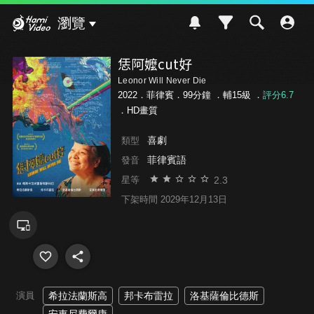
Hami Video
瀏覽
恁阿嬤cut好
Leonor Will Never Die
2022．菲律賓．99分鐘 ．
輔15級
．
評分6.7
．HD畫質
喜劇
類型
菲律賓語
發音
2.3
星等
下架時間 2029年12月13日
演員
希拉法蘭斯高
邦卡布雷拉
洛基薩倫比德斯