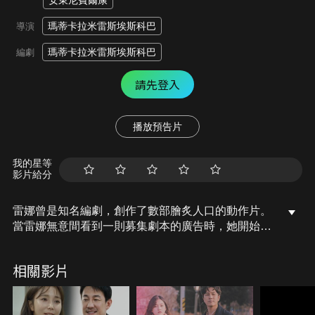
安東尼費爾康
瑪蒂卡拉米雷斯埃斯科巴
導演
瑪蒂卡拉米雷斯埃斯科巴
編劇
請先登入
播放預告片
我的星等
影片給分
雷娜曾是知名編劇，創作了數部膾炙人口的動作片。
當雷娜無意間看到一則募集劇本的廣告時，她開始動
筆修改一部之前未完成的劇本，一部講述男主角替哥
哥復仇的故事。然而雷娜某天意外被電視機砸中，陷
相關影片
入昏迷，卻因此穿越到自己寫的電影裡。這下雷娜可
以在劇中尬一腳，隨時更動劇情，為這部電影編撰最
完美的結局。