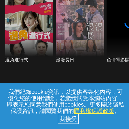
選角進行式
漫漫長日
色情電影
我們紀錄cookie資訊，以提供客製化內容，可
{{notifyMsg}}
優化您的使用體驗，若繼續閱覽本網站內容，
常見問題
線上客服
服務條款
隱私權保護
即表示您同意我們使用cookies。更多關於隱私
保護資訊，請閱覽我們的
隱私權保護政策
。
中華電信股份有限公司個人家庭分公司
(統一編號：96979949) © 2026