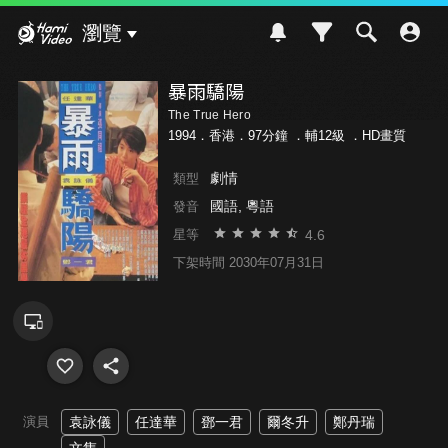
Hami Video
瀏覽
暴雨驕陽
The True Hero
1994．香港．97分鐘 ．
輔12級
．HD畫質
劇情
類型
國語, 粵語
發音
4.6
星等
下架時間 2030年07月31日
演員
袁詠儀
任達華
鄧一君
爾冬升
鄭丹瑞