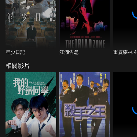
年少日記
江湖告急
重慶森林 
相關影片
6.1