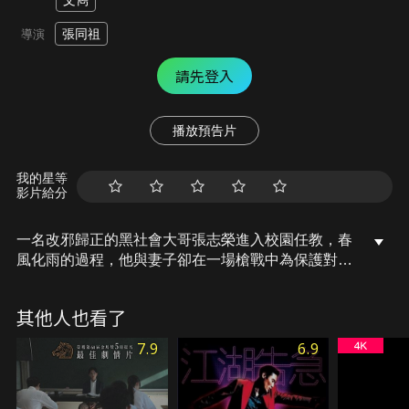
文雋
張同祖
導演
請先登入
播放預告片
我的星等
影片給分
一名改邪歸正的黑社會大哥張志榮進入校園任教，春
風化雨的過程，他與妻子卻在一場槍戰中為保護對方
及自己的學生而雙雙喪生，原本叛逆的學生劉家傑亦
在兩人的感化下變成一名認真善良的好學生。
其他人也看了
7.9
6.9