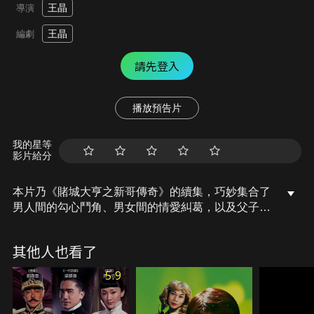
王晶
導演
王晶
編劇
請先登入
播放預告片
我的星等
影片給分
本片乃《賭城大亨之新哥傳奇》的續集，巧妙集合了
男人間的勾心鬥角、男女間的情愛糾葛，以及父子兄
弟相殘等戲劇元素。故事講述聶傲天不甘長期屈居賀
新之下，暗在賭場樹植勢力，與賀新爭奪控制權。程
其他人也看了
樂兒之子傅震以為父親死於賀新手下，一直處心積慮
安排復仇大計，更拉攏聶聯手對付賀新。賀新腹背受
5.9
敵，情況岌岌可危！