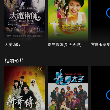
大魔術師
珠光寶氣(邵氏經典)
方世玉續
相關影片
6.0