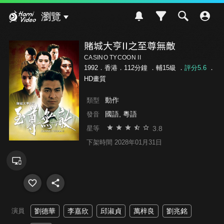
Hami Video
瀏覽
賭城大亨II之至尊無敵
CASINO TYCOON II
1992．香港．112分鐘 ．
輔15級
．
評分5.6
．
HD畫質
動作
類型
國語, 粵語
發音
3.8
星等
下架時間 2028年01月31日
演員
劉德華
李嘉欣
邱淑貞
萬梓良
劉兆銘