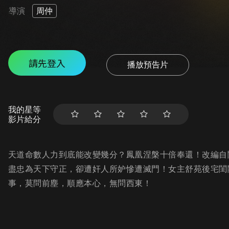
導演
周仲
請先登入
播放預告片
我的星等
影片給分
天道命數人力到底能改變幾分？鳳凰涅槃十倍奉還！改編自
盡忠為天下守正，卻遭奸人所妒慘遭滅門！女主舒苑後宅閨
事，莫問前塵，順應本心，無問西東！