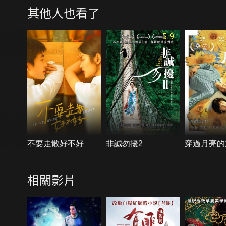
其他人也看了
5.9
不要走散好不好
非誠勿擾2
穿過月亮的
相關影片