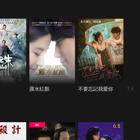
5.9
露水紅顏
不要忘記我愛你
7天
6.8