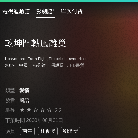
電視運動館
影劇館⁺
單次付費
乾坤鬥轉鳳離巢
Heaven and Earth Fight, Phoenix Leaves Nest
2019．中國．76分鐘 ．
保護級
．HD畫質
類型
愛情
發音
國語
星等
2.2
下架時間 2030年08月31日
演員
南笙
杜俊澤
劉濟愷