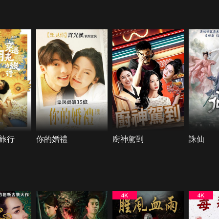
旅行
你的婚禮
廚神駕到
誅仙