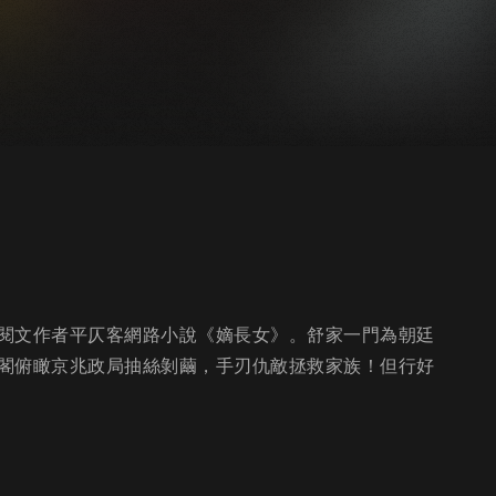
閱文作者平仄客網路小說《嫡長女》。舒家一門為朝廷
閣俯瞰京兆政局抽絲剝繭，手刃仇敵拯救家族！但行好