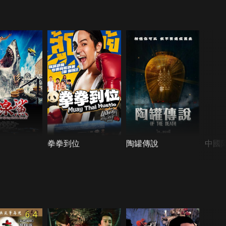
拳拳到位
陶罐傳說
中國
6.4