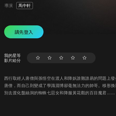
導演
馬中軒
請先登入
我的星等
影片給分
西行取經人唐僧與孫悟空在渡人和降妖誰難誰易的問題上發
唐僧，而自己則變成了學識淵博卻毫無法力的帥哥。移形換
別去渡化盤絲洞的蜘蛛七惡女和降服黃花觀的百目魔君……