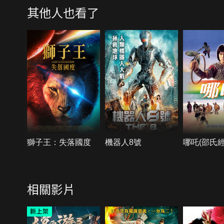
其他人也看了
獅子王：失落國度
機器人8號
哪吒(邵氏經
相關影片