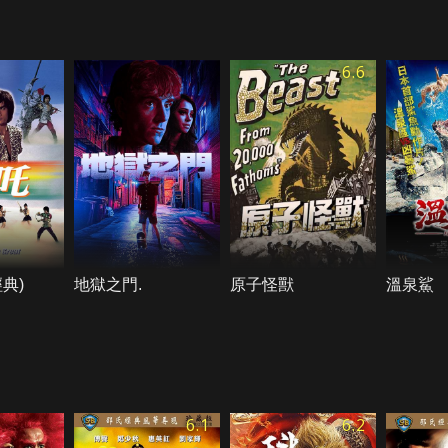
6.6
典)
地獄之門.
原子怪獸
溫泉鯊
6.1
6.2