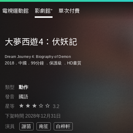
電視運動館
影劇館⁺
單次付費
大夢西遊4：伏妖記
Dream Journey 4: Biography of Demon
2018．中國．99分鐘 ．
保護級
．HD畫質
類型
動作
發音
國語
星等
3.2
下架時間 2028年12月31日
演員
謝苗
南笙
白梓軒