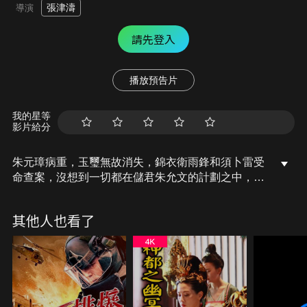
張津濤
導演
請先登入
播放預告片
我的星等
影片給分
朱元璋病重，玉璽無故消失，錦衣衛雨鋒和須卜雷受
命查案，沒想到一切都在儲君朱允文的計劃之中，最
後，朱允文失信於雨鋒和須卜雷兩個好友，為了坐穩
江山，不惜令兄弟相殺，自己聰明反被聰明誤，承擔
其他人也看了
強硬削藩的後果。