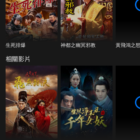
生死排爆
神都之幽冥邪教
黃飛鴻之
相關影片