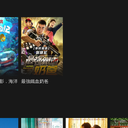
影．海洋
最強鐵血奶爸