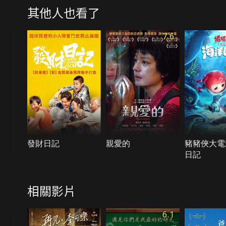
其他人也看了
7.6
發財日記
親愛的
豬豬俠大電
日記
相關影片
6.1