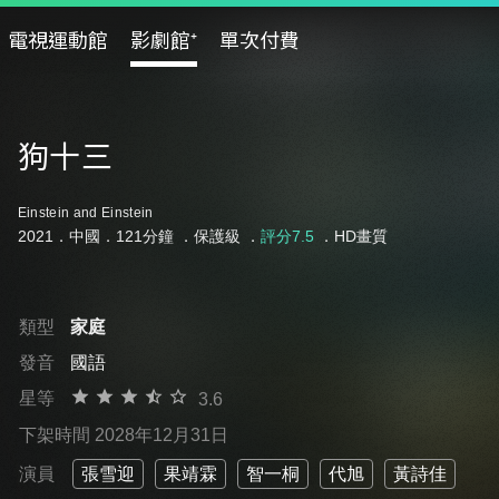
電視運動館
影劇館⁺
單次付費
狗十三
Einstein and Einstein
2021．中國．121分鐘 ．
保護級
．
評分7.5
．HD畫質
類型
家庭
發音
國語
星等
3.6
下架時間 2028年12月31日
演員
張雪迎
果靖霖
智一桐
代旭
黃詩佳