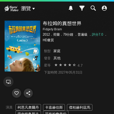
Hami Video
瀏覽
布拉姆的異想世界
Fidgety Bram
2012．荷蘭．79分鐘 ．
普遍級
．
評分7.0
．
HD畫質
家庭
類型
其他
發音
4.7
星等
下架時間 2027年05月31日
演員
柯恩凡奧爾丹
卡嘉赫伯斯
傑柏赫利茲馬