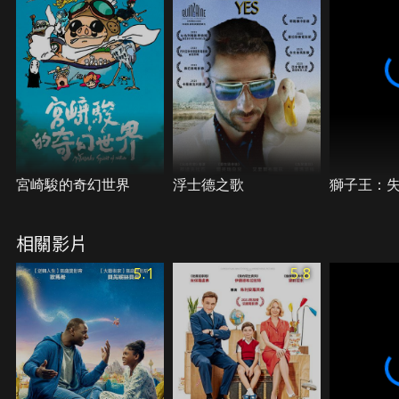
師，差異這麼大的他們要如何找到平衡點…。
宮崎駿的奇幻世界
浮士德之歌
獅子王：
相關影片
5.1
5.8