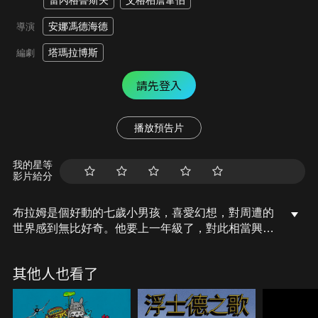
雷內格鲁斯夫
艾格柏詹韋伯
安娜馮德海德
導演
塔瑪拉博斯
編劇
請先登入
播放預告片
我的星等
影片給分
布拉姆是個好動的七歲小男孩，喜愛幻想，對周遭的
世界感到無比好奇。他要上一年級了，對此相當興奮
的他卻遇到了費許老師。費許老師非常嚴格，講求紀
律和秩序，他不在乎愛作夢的布拉姆天馬行空的想像
其他人也看了
力，還想盡辦法要求布拉姆凡事按照「正確」的方式
來做。布拉姆的爸媽很困擾，擔心兒子要怎樣才能適
應環境，而不會變得超級悽慘。還有布拉姆和費許老