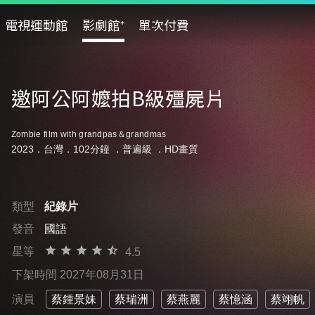
電視運動館
影劇館⁺
單次付費
邀阿公阿嬤拍B級殭屍片
Zombie film with grandpas＆grandmas
2023．台灣．102分鐘 ．
普遍級
．HD畫質
類型
紀錄片
發音
國語
星等
4.5
下架時間 2027年08月31日
演員
蔡鍾景妹
蔡瑞洲
蔡燕麗
蔡憶涵
蔡翊帆