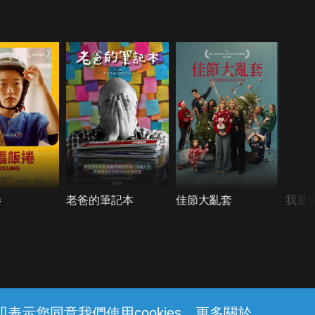
捲
老爸的筆記本
佳節大亂套
我是
示您同意我們使用cookies。更多關於