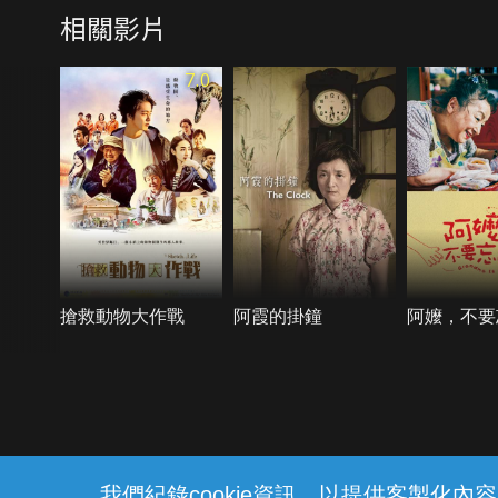
相關影片
7.0
搶救動物大作戰
阿霞的掛鐘
阿嬤，不要
{{notifyMsg}}
我們紀錄cookie資訊，以提供客製化