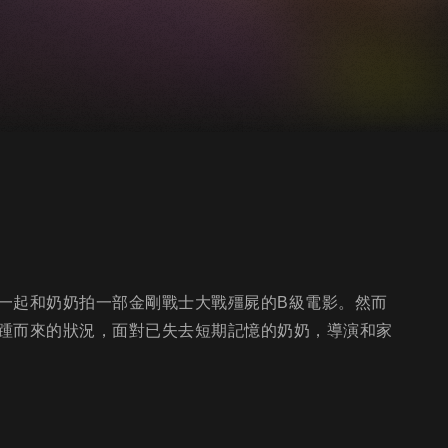
一起和奶奶拍一部金剛戰士大戰殭屍的B級電影。然而
踵而來的狀況，面對已失去短期記憶的奶奶，導演和家