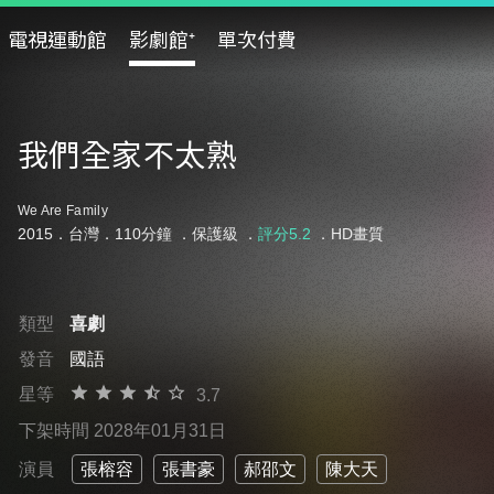
電視運動館
影劇館⁺
單次付費
我們全家不太熟
We Are Family
2015．台灣．110分鐘 ．
保護級
．
評分5.2
．HD畫質
類型
喜劇
發音
國語
星等
3.7
下架時間 2028年01月31日
演員
張榕容
張書豪
郝邵文
陳大天