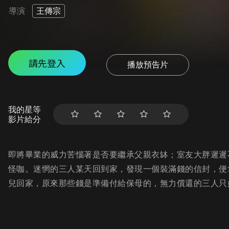
導演
王傳宗
請先登入
播放預告片
我的星等
影片給分
即將畢業的威力苦惱著是否要繼承父親衣缽；室友大胖遲遲
怪咖。迷惘的三人某天回到家，發現一個裝滿錢的信封，便
兒回家，原來那些錢是準備付給保母的，無力償還的三人只