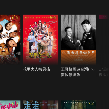
6.6
5.6
花甲大人轉男孩
王哥柳哥遊台灣(下)
17歲
數位修復版
復版)
6.0
7.5