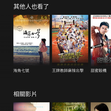
其他人也看了
6.9
海角七號
王牌教師麻辣出擊
甜蜜殺機
相關影片
7.1