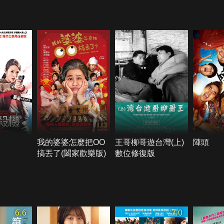
我的婆婆怎麼把OO
王哥柳哥遊台灣(上)
陣頭
搞丟了(闔家歡樂版)
數位修復版
6.6
7.0