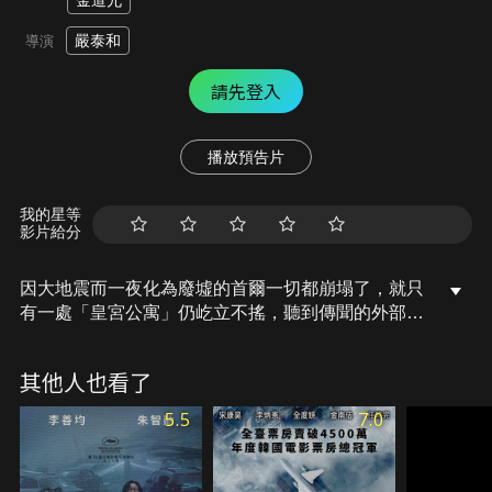
金道允
嚴泰和
導演
請先登入
播放預告片
我的星等
影片給分
因大地震而一夜化為廢墟的首爾一切都崩塌了，就只
有一處「皇宮公寓」仍屹立不搖，聽到傳聞的外部倖
存者們紛紛湧入皇宮公寓。為了生存而成為一體的他
們，以新住民代表煐卓（李炳憲 飾）為中心，徹底阻
其他人也看了
止外部人士的進出，為了公寓住戶訂定了新的規則。
幸虧如此，和外面如地獄般的世界不同，對住戶們而
5.5
7.0
言沒有比皇宮公寓更安全平和的烏托邦了。然而在無
盡的生存危機中，他們之間也開始出現了出乎意料的
糾葛……