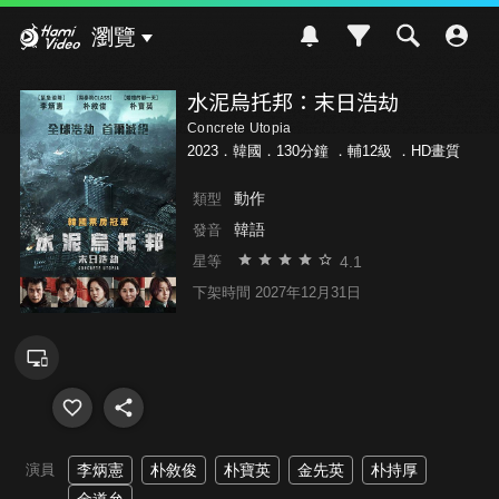
Hami Video
瀏覽
水泥烏托邦：末日浩劫
Concrete Utopia
2023．韓國．130分鐘 ．
輔12級
．HD畫質
動作
類型
韓語
發音
4.1
星等
下架時間 2027年12月31日
演員
李炳憲
朴敘俊
朴寶英
金先英
朴持厚