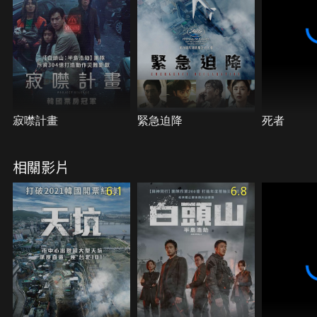
寂噤計畫
緊急迫降
死者
相關影片
6.1
6.8