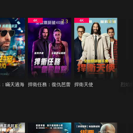
7.3
6.5
案：瞞天過海
捍衛任務：復仇芭蕾
捍衛天使
烈焰
6.5