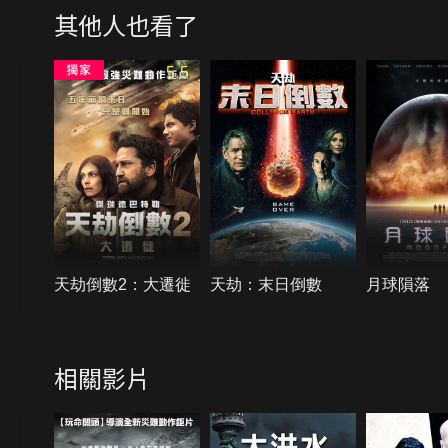
其他人也看了
5.5
天劫倒數2：大遷徙
天劫：末日倒數
月球隕落
相關影片