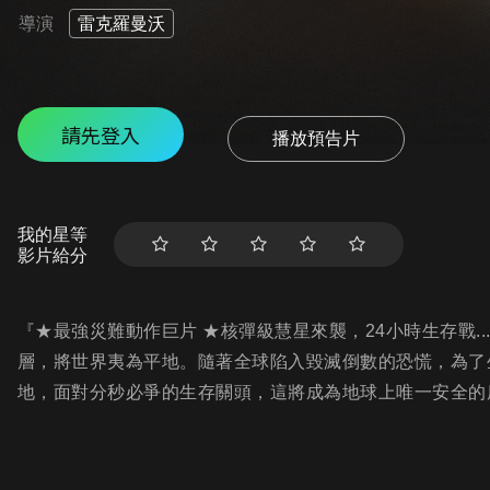
導演
雷克羅曼沃
請先登入
播放預告片
我的星等
影片給分
『★最強災難動作巨片 ★核彈級慧星來襲，24小時生存戰.
層，將世界夷為平地。隨著全球陷入毀滅倒數的恐慌，為了
地，面對分秒必爭的生存關頭，這將成為地球上唯一安全的庇護所