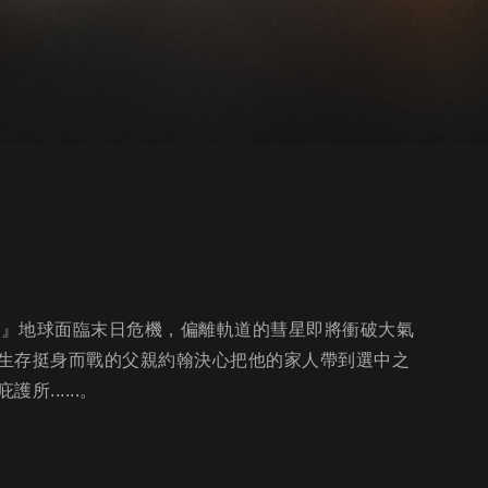
..』地球面臨末日危機，偏離軌道的彗星即將衝破大氣
生存挺身而戰的父親約翰決心把他的家人帶到選中之
......。