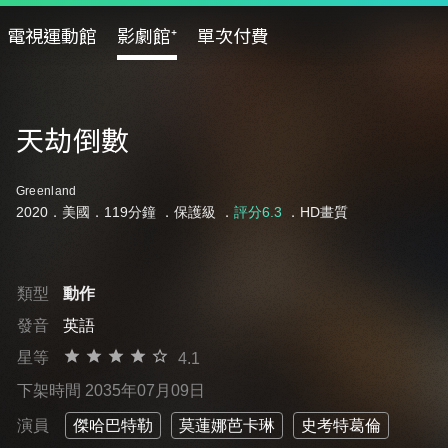
電視運動館
影劇館⁺
單次付費
天劫倒數
Greenland
2020．美國．119分鐘 ．
保護級
．
評分6.3
．HD畫質
類型
動作
發音
英語
星等
4.1
下架時間 2035年07月09日
演員
傑哈巴特勒
莫蓮娜芭卡琳
史考特葛倫