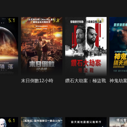
5.1
5.8
6.3
末日倒數12小時
鑽石大劫案：極盜戰
神鬼劫
6.1