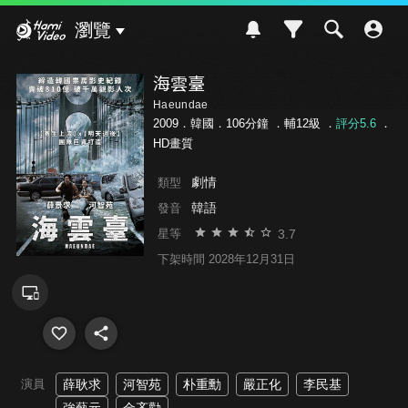
Hami Video
瀏覽
海雲臺
Haeundae
2009．韓國．106分鐘 ．
輔12級
．
評分5.6
．
HD畫質
劇情
類型
韓語
發音
3.7
星等
下架時間 2028年12月31日
演員
薛耿求
河智苑
朴重勳
嚴正化
李民基