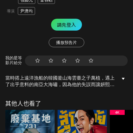
強藝元
金吝勸
尹濟均
導演
請先登入
播放預告片
我的星等
影片給分
當時搭上遠洋漁船的韓國釜山海雲臺之子萬植，遇上
了出乎意料的南亞大海嘯，因為他的失誤而讓妍熙的
父親離開人世，萬植因此只能將對妍熙的感情藏在心
中……另一方面，地質學家金輝博士，發現海雲臺周
其他人也看了
邊的情況和南亞大海嘯十分相似，他不斷向政府單位
提出警告，但總被無情駁回。就在某瞬間海象遽變，
金輝博士的預測成真，究竟萬植、妍熙以及在海雲臺
的民眾該如何逃過這場大浩劫呢？！