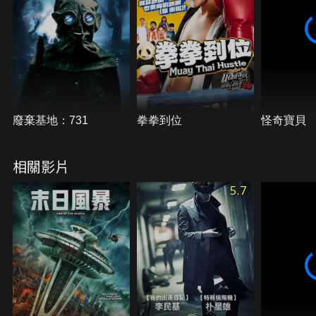
廢棄基地：731
拳拳到位
怪奇寶貝
相關影片
5.7