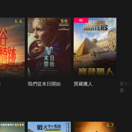
6.4
5.9
5.5
跡
我們從末日開始
寶藏獵人
來自1
書
5.1
6.7