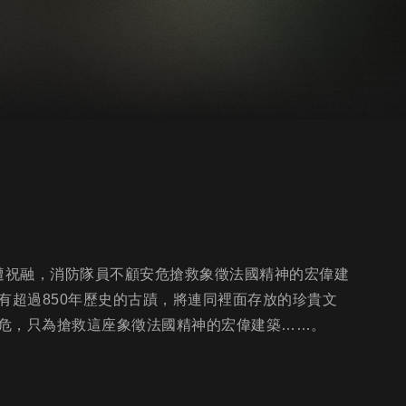
慘遭祝融，消防隊員不顧安危搶救象徵法國精神的宏偉建
擁有超過850年歷史的古蹟，將連同裡面存放的珍貴文
危，只為搶救這座象徵法國精神的宏偉建築……。