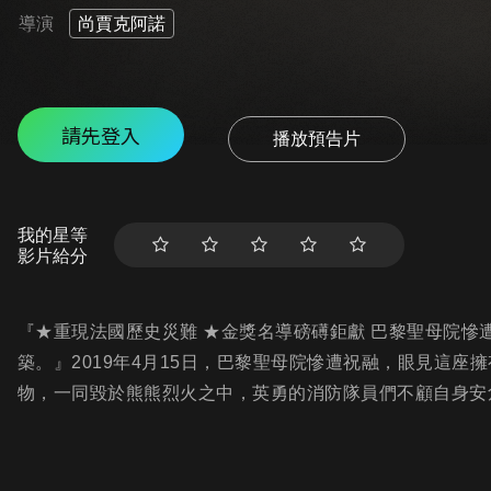
導演
尚賈克阿諾
請先登入
播放預告片
我的星等
影片給分
『★重現法國歷史災難 ★金獎名導磅礡鉅獻 巴黎聖母院
築。』2019年4月15日，巴黎聖母院慘遭祝融，眼見這座
物，一同毀於熊熊烈火之中，英勇的消防隊員們不顧自身安