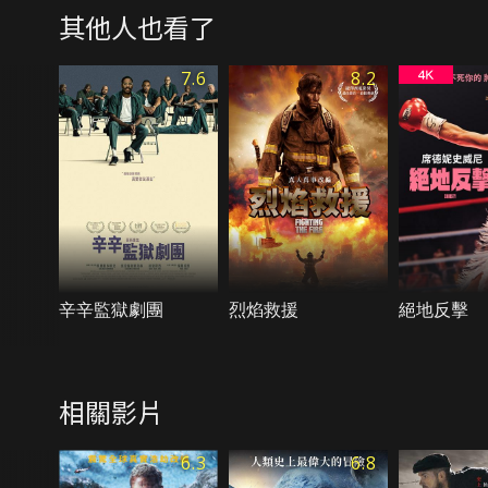
其他人也看了
7.6
8.2
辛辛監獄劇團
烈焰救援
絕地反擊
相關影片
6.3
6.8