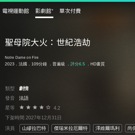
電視運動館
影劇館⁺
單次付費
聖母院大火：世紀浩劫
Notre Dame on Fire
2023．法國．109分鐘 ．
普遍級
．
評分6.5
．HD畫質
類型
劇情
發音
法語
星等
4.2
下架時間 2027年12月31日
演員
山繆拉巴特
傑瑞米拉厄爾特
澤維爾瑪利
尚