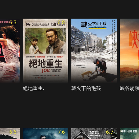
6.3
6.8
絕地重生.
戰火下的毛孩
峽谷騎
6.6
7.6
6.7