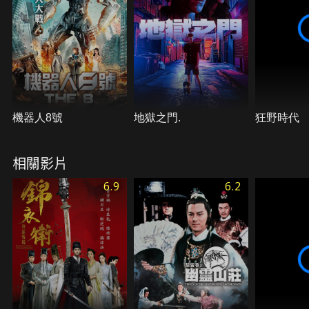
機器人8號
地獄之門.
狂野時代
相關影片
6.9
6.2