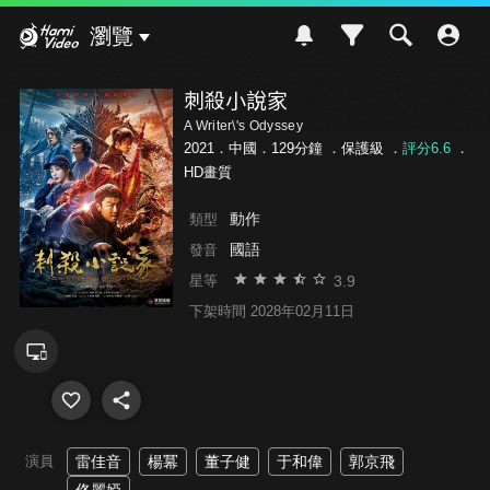
Hami Video
瀏覽
刺殺小說家
A Writer\'s Odyssey
2021．中國．129分鐘 ．
保護級
．
評分6.6
．
HD畫質
動作
類型
國語
發音
3.9
星等
下架時間 2028年02月11日
演員
雷佳音
楊冪
董子健
于和偉
郭京飛