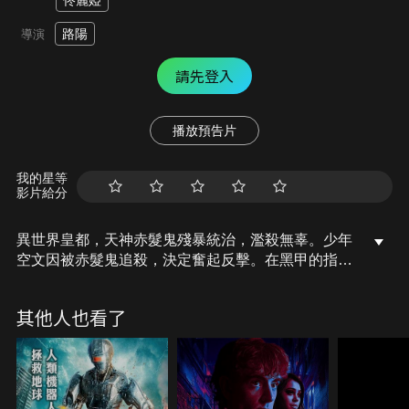
佟麗婭
路陽
導演
請先登入
播放預告片
我的星等
影片給分
異世界皇都，天神赤髮鬼殘暴統治，濫殺無辜。少年
空文因被赤髮鬼追殺，決定奮起反擊。在黑甲的指引
下，踏上了凡人弒神之路，這是小說家路空文筆下的
奇幻世界。沒想到小說的進展，竟然也影響著現實世
其他人也看了
界，這時一名男子接下了刺殺他的任務……