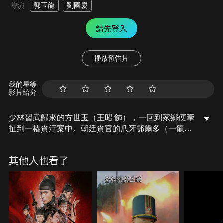
郭玉龍
劉國慶
導演
請先登入
播放預告片
我的星等
影片給分
少林習武歸來的方世玉（王昭 飾），一回到家鄉便牽
扯到一樁貪汙案中。朝廷貪官的爪牙鄂爾多（一龍
飾）帶隊殺人滅口，並企圖銷毀證據，面對好友周蓉
（侍宣如 飾）的慘死，母親苗翠花被擒為人質，方世
其他人也看了
玉面無懼色，與雷婷婷（彭渤 飾）決意反抗到底……