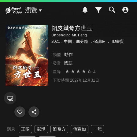
Hami Video
瀏覽
銅皮鐵骨方世玉
Unbending Mr. Fang
2021．中國．88分鐘 ．
保護級
．HD畫質
動作
類型
國語
發音
4
星等
下架時間 2027年12月31日
演員
王昭
彭渤
劉喬方
侍宣如
一龍