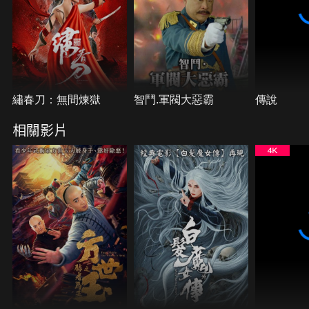
繡春刀：無間煉獄
智鬥.軍閥大惡霸
傳說
相關影片