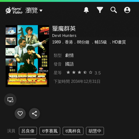
Hami Video
瀏覽
獵魔群英
Devil Hunters
1989．香港．88分鐘 ．
輔15級
．HD畫質
劇情
類型
國語
發音
3.5
星等
下架時間 2034年12月31日
演員
呂良偉
ꀀ李賽鳳
ꀀ萬梓良
胡慧中