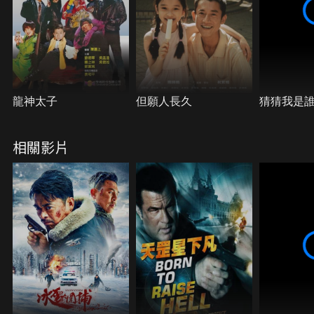
往取寶石時警方把他們包圍，經過打鬥，韓被趙殺
死，趙在石油氣爆炸中粉身碎骨。
龍神太子
但願人長久
猜猜我是
相關影片