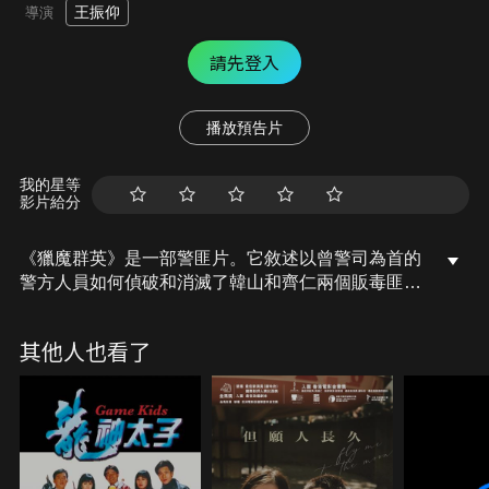
王振仰
導演
請先登入
播放預告片
我的星等
影片給分
《獵魔群英》是一部警匪片。它敘述以曾警司為首的
警方人員如何偵破和消滅了韓山和齊仁兩個販毒匪幫
的故事。販毒匪幫韓山和齊仁在交易時被警方圍捕，
韓山以為齊仁向警方告密，把他殺死，齊的兒子齊越
其他人也看了
誓要報仇。韓山的職權被他的部下趙成強奪，還逼他
交出幫中基金一大批寶石。韓的手下胡堅為掩護韓被
趙殺死。另一部下燕虎的家人被趙俠持了，逼得出賣
韓，燕家人得釋後即往救韓亦被趙殺死。燕死前已將
情報告知警方，警方組織了以韓的女兒泰冰，齊的兒
子齊越和女干探唐楓為骨干的專門小組對付趙。當趙