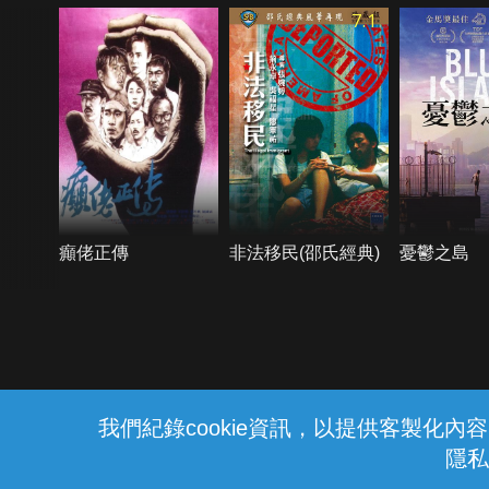
7.1
癲佬正傳
非法移民(邵氏經典)
憂鬱之島
{{notifyMsg}}
我們紀錄cookie資訊，以提供客製化
隱私