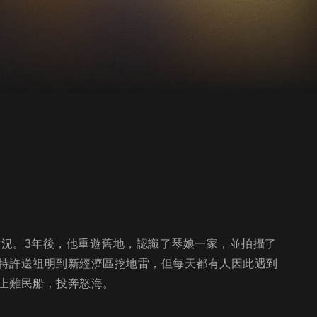
實況。3年後，他重遊舊地，認識了琴娘一家，並拍攝了
特許送祖明到新經濟區挖地雷，但每天都有人因此遇到
上難民船，投奔怒海。