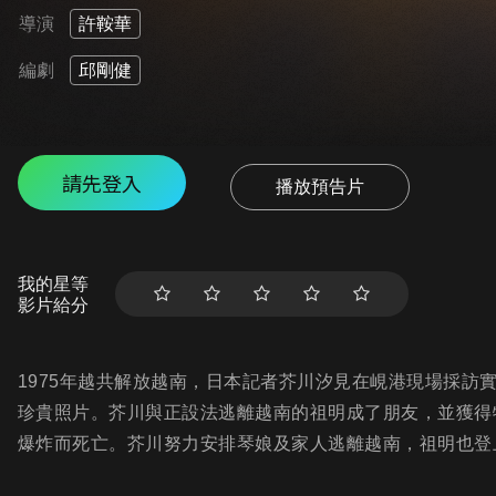
導演
許鞍華
編劇
邱剛健
請先登入
播放預告片
我的星等
影片給分
1975年越共解放越南，日本記者芥川汐見在峴港現場採訪
珍貴照片。芥川與正設法逃離越南的祖明成了朋友，並獲得
爆炸而死亡。芥川努力安排琴娘及家人逃離越南，祖明也登