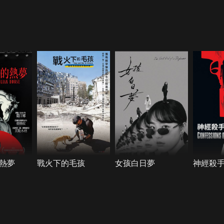
熱夢
戰火下的毛孩
女孩白日夢
神經殺