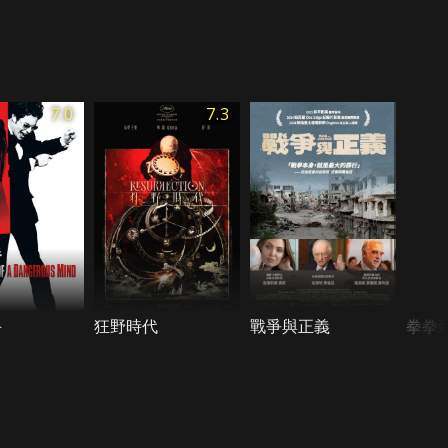
7.0
7.3
手
狂野時代
戰爭與正義
拳拳