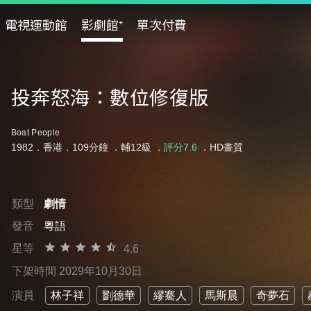
電視運動館
影劇館⁺
單次付費
投奔怒海：數位修復版
Boat People
1982．香港．109分鐘 ．
輔12級
．
評分7.6
．HD畫質
類型
劇情
發音
粵語
星等
4.6
下架時間 2029年10月30日
演員
林子祥
劉德華
繆騫人
馬斯晨
奇夢石