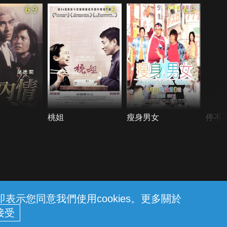
6.9
7.5
6.5
桃姐
瘦身男女
停不
示您同意我們使用cookies。更多關於