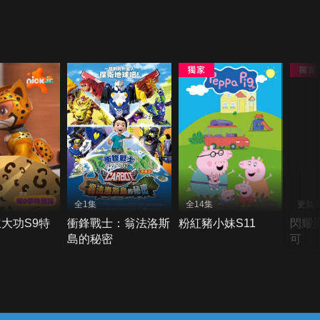
全1集
全14集
更新
大功S9特
衝鋒戰士：翁法洛斯
粉紅豬小妹S11
閃耀
島的秘密
可