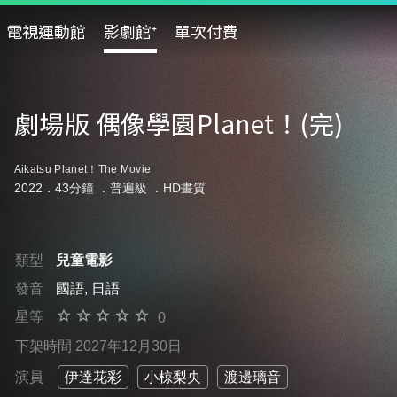
電視運動館
影劇館⁺
單次付費
劇場版 偶像學園Planet！(完)
Aikatsu Planet！The Movie
2022．43分鐘 ．
普遍級
．HD畫質
類型
兒童電影
發音
國語, 日語
星等
0
下架時間 2027年12月30日
演員
伊達花彩
小椋梨央
渡邊璃音