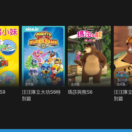
全6集
全9集
全6集
S9
汪汪隊立大功S6特
瑪莎與熊S6
汪汪隊立
別篇
別篇