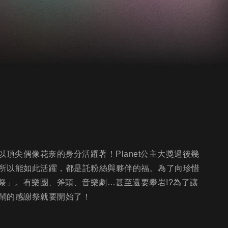
以頂尖偶像花奈的身分活躍著！Planet公主大獎過後幾
所以能如此活躍，都是託粉絲與夥伴的福。為了向珍惜
謝祭」。有樂團、斧頭、音樂劇…甚至還要攀岩!?為了讓
鬧的感謝祭就要開始了！