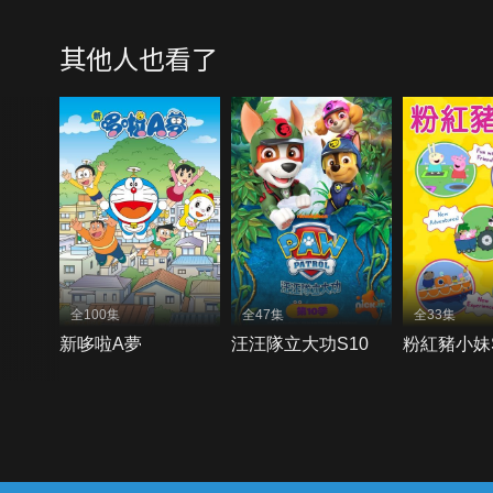
其他人也看了
全100集
全47集
全33集
新哆啦A夢
汪汪隊立大功S10
粉紅豬小妹
{{notifyMsg}}