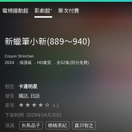
電視運動館
影劇館⁺
單次付費
新蠟筆小新(889～940)
Crayon Shinchan
2024 ．
保護級
．HD畫質 ．全52集(部分免費)
類型
卡通明星
發音
國語, 日語
星等
4.2
下架時間
2029年04月30日
演員
矢島晶子
楢橋美紀
森川智之