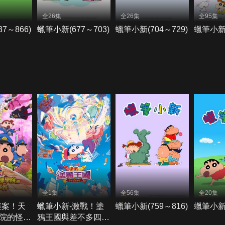
全26集
全26集
全95集
7～866)
蠟筆小新(677～703)
蠟筆小新(704～729)
蠟筆小新(
全1集
全56集
全20集
謎案！天
蠟筆小新-激戰！塗
蠟筆小新(759～816)
蠟筆小新(
院的怪奇
鴉王國與差不多四勇