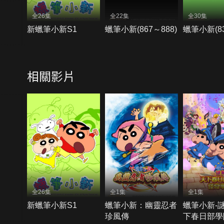
全26集
全22集
全30集
新蠟筆小新S1
蠟筆小新(867～888)
蠟筆小新(83
相關影片
全26集
全1集
全1集
新蠟筆小新S1
蠟筆小新：幽靈忍者
蠟筆小新-
珍風傳
下春日部學