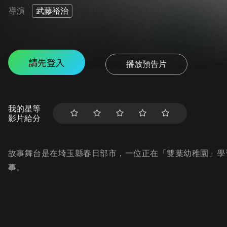
導演
武藤裕治
請先登入
播放預告片
我的星等
影片給分
故事舞台是在埼玉縣春日部市，一位正在「雙葉幼稚園」學
事。