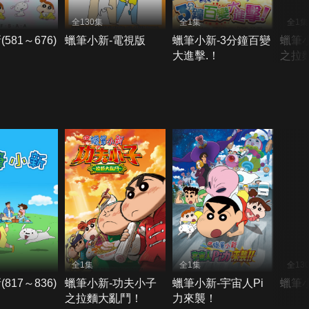
全130集
全1集
全1集
581～676)
蠟筆小新-電視版
蠟筆小新-3分鐘百變
蠟筆
大進擊.！
之拉
全1集
全1集
全13
817～836)
蠟筆小新-功夫小子
蠟筆小新-宇宙人Pi
蠟筆
之拉麵大亂鬥！
力來襲！