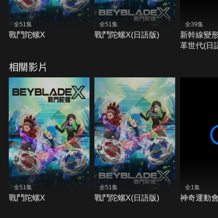
全51集
全51集
全39集
戰鬥陀螺X
戰鬥陀螺X(日語版)
新幹線變
革世代(日
相關影片
全51集
全51集
全1集
戰鬥陀螺X
戰鬥陀螺X(日語版)
神奇運動會