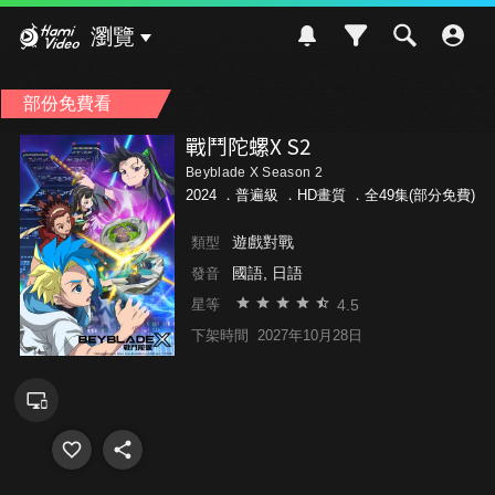
Hami Video
瀏覽
部份免費看
戰鬥陀螺X S2
Beyblade X Season 2
2024 ．
普遍級
．HD畫質 ．全49集(部分免費)
遊戲對戰
類型
國語, 日語
發音
4.5
星等
下架時間
2027年10月28日