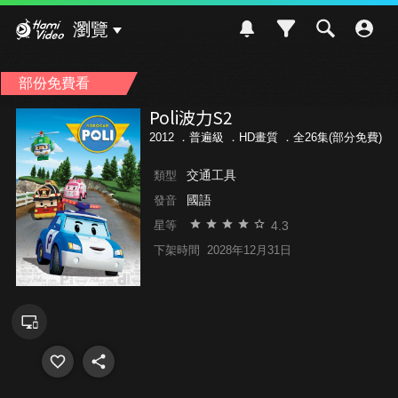
Hami Video
瀏覽
部份免費看
Poli波力S2
2012 ．
普遍級
．HD畫質 ．全26集(部分免費)
交通工具
類型
國語
發音
4.3
星等
下架時間
2028年12月31日