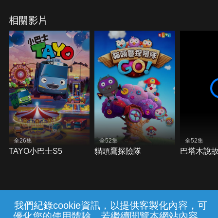
相關影片
全26集
全52集
全52集
TAYO小巴士S5
貓頭鷹探險隊
巴塔木說
我們紀錄cookie資訊，以提供客製化內容，可
{{notifyMsg}}
優化您的使用體驗，若繼續閱覽本網站內容，