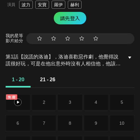
演員
波力
安寶
羅伊
赫利
請先登入
我的星等
影片給分
第1話【說謊的洛迪】，洛迪喜歡惡作劇，他覺得說
謊很好玩，可是在他出意外時沒有人相信他，他該怎
麼做？
1 - 20
21 - 26
免費
1
2
3
4
5
6
7
8
9
10