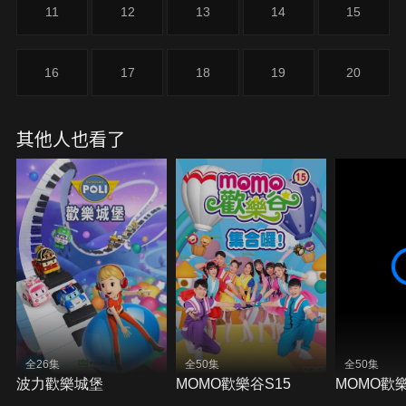
11
12
13
14
15
16
17
18
19
20
其他人也看了
全26集
全50集
全50集
波力歡樂城堡
MOMO歡樂谷S15
MOMO歡