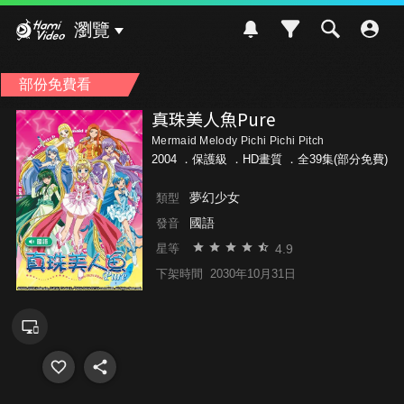
Hami Video
瀏覽
部份免費看
真珠美人魚Pure
Mermaid Melody Pichi Pichi Pitch
2004 ．
保護級
．HD畫質 ．全39集(部分免費)
夢幻少女
類型
國語
發音
4.9
星等
下架時間
2030年10月31日