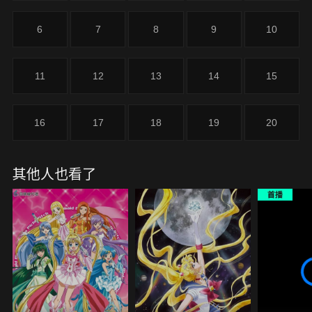
6
7
8
9
10
11
12
13
14
15
16
17
18
19
20
其他人也看了