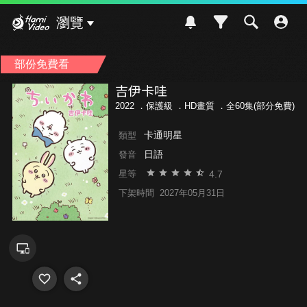
Hami Video
瀏覽
部份免費看
吉伊卡哇
2022 ．
保護級
．HD畫質 ．全60集(部分免費)
卡通明星
類型
日語
發音
4.7
星等
下架時間
2027年05月31日