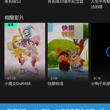
香蕉喵S1
香蕉喵10週年紀念篇
人生中有
法的喵
相關影片
全51集
全5集
全7集
小魔女DoReMi
快樂牧場
小鴨子和