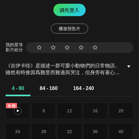
請先登入
播放預告片
我的星等
影片給分
《吉伊卡哇》是描述一群可愛小動物們的日常物語。
雖然有時會因爲難受而難過與哭泣，但身旁有著心地
善良與個性十足的朋友相伴，總能帶來歡樂。
4 - 80
84 - 160
164 - 240
免費
4
8
12
16
20
24
28
32
36
40