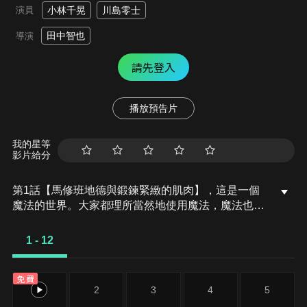
演員
小林千晃
川島零士
田中智也
導演
請先登入
播放預告片
我的星等
影片給分
第1話【馬修班地德與鍛鍊緊緻的肌肉】，這是一個
魔法的世界。大家都理所當然地使用魔法，魔法也是
日常生活的一部分。在這個世界的某個森林深處，一
位名叫馬修的少年和祖父雷格羅生活在一起。祖父經
1 - 12
常告誡馬修不要到城裡去，其原因是馬修不會使用魔
法，所以臉上沒有大家都有的魔法印記。某天，雷格
免費
羅外出，而馬修為了購買心愛的奶油泡芙而獨自來到
1
2
3
4
5
了城中…