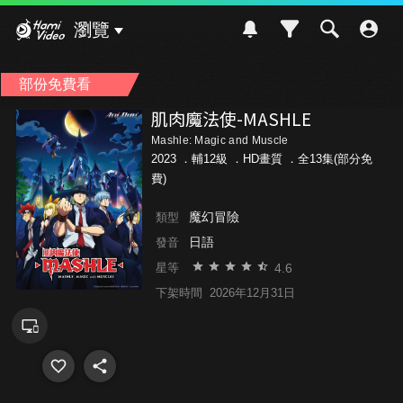
Hami Video
瀏覽
部份免費看
肌肉魔法使-MASHLE
Mashle: Magic and Muscle
2023 ．
輔12級
．HD畫質 ．全13集(部分免
費)
魔幻冒險
類型
日語
發音
4.6
星等
下架時間
2026年12月31日