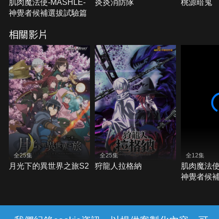
肌肉魔法使-MASHLE-
炎炎消防隊
桃源暗鬼
神覺者候補選拔試驗篇
相關影片
全25集
全25集
全12集
月光下的異世界之旅S2
狩龍人拉格納
肌肉魔法使-
神覺者候