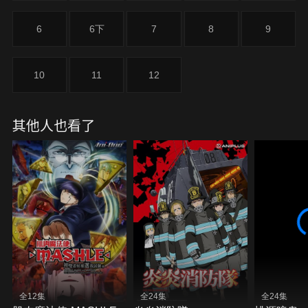
6
6下
7
8
9
10
11
12
其他人也看了
全12集
全24集
全24集