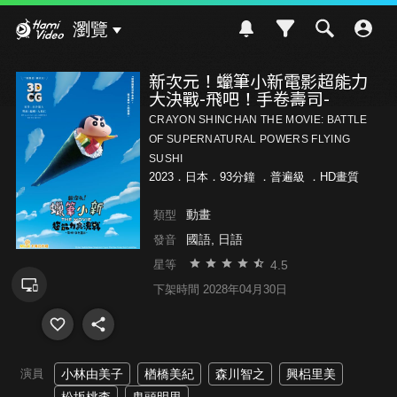
Hami Video
瀏覽
新次元！蠟筆小新電影超能力
大決戰-飛吧！手卷壽司-
CRAYON SHINCHAN THE MOVIE: BATTLE
OF SUPERNATURAL POWERS FLYING
SUSHI
2023．日本．93分鐘 ．
普遍級
．HD畫質
動畫
類型
國語, 日語
發音
4.5
星等
下架時間 2028年04月30日
演員
小林由美子
楢橋美紀
森川智之
興梠里美