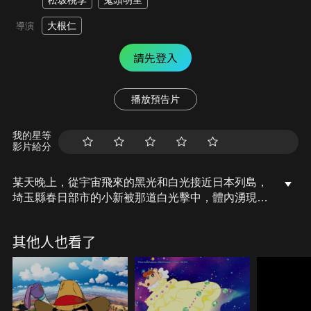
松坂桃李
鬼頭明里
大根仁
導演
請先登入
播放預告片
我的星等
影片給分
某天晚上，從宇宙飛來的黑光和白光接近日本列島，
埼玉縣春日部市的小新被那道白光擊中，體內湧現不
可思議的力量。另一邊，有個男人被黑光照到，得到
超能力後開始大肆破壞，他的願望是摧毀世界。破
其他人也看了
壞、混亂、慘叫聲，在全日本都被恐懼支配的此時此
刻，小新挺身而戰！