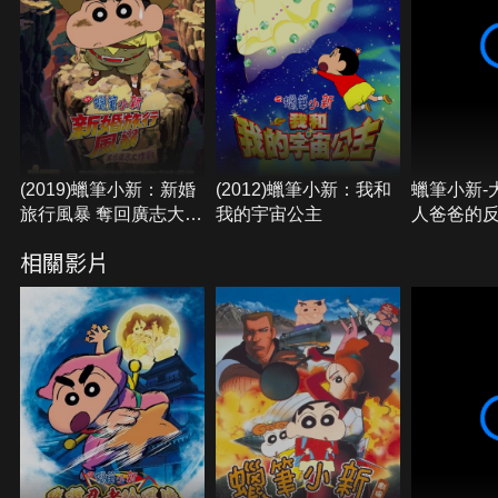
(2019)蠟筆小新：新婚
(2012)蠟筆小新：我和
蠟筆小新-
旅行風暴 奪回廣志大作
我的宇宙公主
人爸爸的反
戰
相關影片