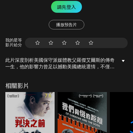
請先登入
播放預告片
我的星等
影片給分
此片深度剖析美國保守派媒體教父羅傑艾爾斯的傳奇
一生，他的影響力曾足以撼動美國總統選情，不僅成
功讓小布希上台，其創辦的「福斯新聞」更是川普最
愛的電視台，然而他去世前，卻遭多名女性員工接連
相關影片
指控性騷擾，捲入駭人聽聞的性醜聞事件……。
7.6