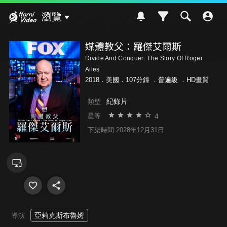
Hami Video
瀏覽
媒體教父：羅傑艾爾斯
Divide And Conquer: The Story Of Roger
Ailes
2018．美國．107分鐘 ．
普遍級
．HD畫質
紀錄片
類型
4
星等
下架時間 2028年12月31日
亞莉克斯布魯姆
導演