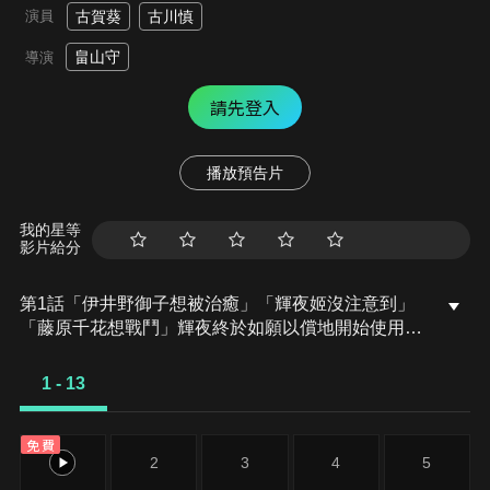
演員
古賀葵
古川慎
畠山守
導演
請先登入
播放預告片
我的星等
影片給分
第1話「伊井野御子想被治癒」「輝夜姬沒注意到」
「藤原千花想戰鬥」輝夜終於如願以償地開始使用智
慧型手機。但她因為不曉得該怎麼回復白銀的LINE訊
息而煩惱不已……。而在旁邊看著輝夜的早坂這時察
1 - 13
覺到輝夜不了解「已讀」的系統。要是輝夜現在對白
銀說謊，表示自己「剛剛才看到訊息」的話，連她因
免費
為收到白銀的訊息很開心而一直盯著手機看的事實都
1
2
3
4
5
很有可能被拆穿。 正當早坂打算教導主人LINE的使