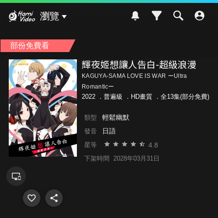
Hami Video
瀏覽
部份免費看
輝夜姬想讓人告白-超級浪漫
KAGUYA-SAMA LOVE IS WAR ーUltra
Romanticー
2022 ．
普遍級
．HD畫質 ．全13集(部分免費)
輕鬆幽默
類型
日語
發音
4.8
星等
下架時間
2028年03月31日