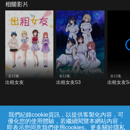
相關影片
全12集
全12集
全12集
出租女友
出租女友S3
出租女友S
我們紀錄cookie資訊，以提供客製化內容，可
{{notifyMsg}}
優化您的使用體驗，若繼續閱覽本網站內容，
常見問題
線上客服
服務條款
隱私權保護
即表示您同意我們使用cookies。更多關於隱私