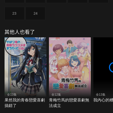
23
24
其他人也看了
全13集
全12集
全13集
果然我的青春戀愛喜劇
青梅竹馬的戀愛喜劇無
我內心的糟
搞錯了
法成立