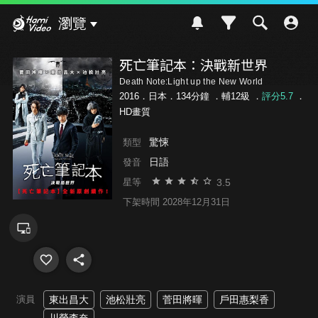
Hami Video
瀏覽
死亡筆記本：決戰新世界
Death Note:Light up the New World
2016．日本．134分鐘 ．
輔12級
．
評分5.7
．
HD畫質
驚悚
類型
日語
發音
3.5
星等
下架時間 2028年12月31日
演員
東出昌大
池松壯亮
菅田將暉
戶田惠梨香