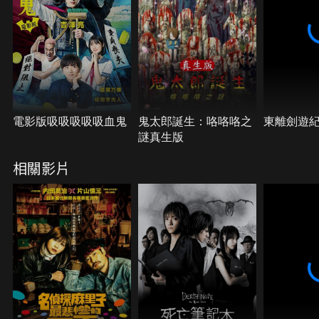
電影版吸吸吸吸吸血鬼
鬼太郎誕生：咯咯咯之
東離劍遊
謎真生版
相關影片