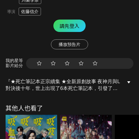
川榮李奈
佐藤信介
導演
請先登入
播放預告片
我的星等
影片給分
『★死亡筆記本正宗續集 ★全新原創故事 夜神月與L
對決後十年，世上出現了6本死亡筆記本，引發了更
慘烈的爭奪戰...』天才決戰的十年之後，美國、歐
洲、日本再次發生大量罪犯無端死亡的詭異事件。國
其他人也看了
際刑警組織察覺或許是「新奇樂」惹的禍，遂接受日
本警視廳「死亡筆記本對策本部」委託，派遣世界級
名偵探Ｌ的後繼者龍崎來日參與調查。