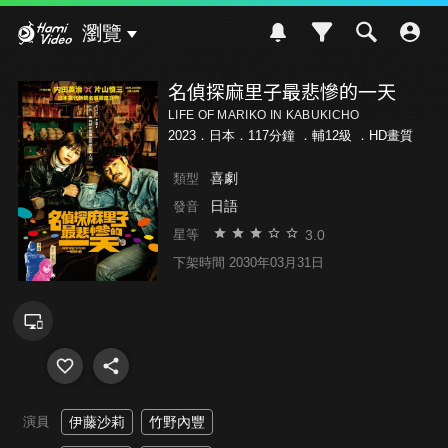
Hami Video
瀏覽
名偵探麻里子最悲慘的一天
LIFE OF MARIKO IN KABUKICHO
2023．日本．117分鐘 ．
輔12級
．HD畫質
喜劇
類型
日語
發音
3.0
星等
下架時間 2030年03月31日
演員
伊藤沙莉
竹野內豐