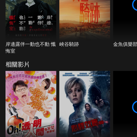
岸邊露伴一動也不動 懺
峽谷騎跡
金魚俱樂
悔室
相關影片