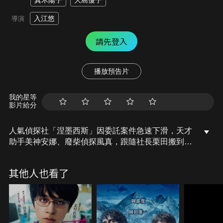
真木陽子
大島優子
入江悠
導演
請先登入
播放預告片
我的星等
影片給分
人氣偵探社「涅墨西斯」因委託案件急速下滑，天才
助手美神安娜、廢柴偵探風真，跟隨社長栗田搬到小
型事務所。然而，安娜每晚都被惡夢纏身，目睹好友
們相繼慘死，同時她發現風真的形跡愈發可疑。某
其他人也看了
天，一位自稱「窗」的男子出現在安娜眼前，他正是
安娜夢裡的神秘人。為了避免夢中的慘劇成真，安娜
向曾經的宿敵菅朋美尋求協助……錯綜複雜的事件背
後真相究竟是什麼？