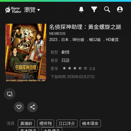
Hami Video
瀏覽
名偵探神助理：黃金螺旋之謎
NEMESIS
2023．日本．98分鐘 ．
輔12級
．HD畫質
劇情
類型
日語
發音
3.8
星等
下架時間 2030年02月27日
演員
廣瀨鈴
櫻井翔
江口洋介
橋本環奈