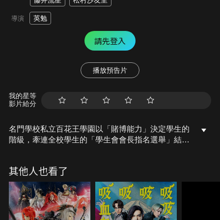
藤井流星
松村沙友里
英勉
導演
請先登入
播放預告片
我的星等
影片給分
名門學校私立百花王學園以「賭博能力」決定學生的
階級，牽連全校學生的「學生會會長指名選舉」結束
後，看似恢復了平常的校園生活，學生會卻因蛇喰夢
子強大的存在感而備感危機。另一方面，無法繳納費
其他人也看了
用給學生會的「家畜」不斷增加，由家畜向學生會成
員發起的官方賭博戰橫行，學園內洋溢著神秘的氛
圍。2年前因引發某起事件而被學園追捕的男人．視
鬼神真玄再度現身，而擁有共感特殊能力的他，是一
位最凶惡的賭者……。