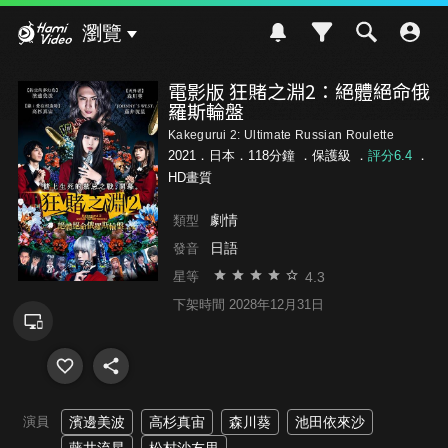
Hami Video
瀏覽
電影版 狂賭之淵2：絕體絕命俄
羅斯輪盤
Kakegurui 2: Ultimate Russian Roulette
2021．日本．118分鐘 ．
保護級
．
評分6.4
．
HD畫質
劇情
類型
日語
發音
4.3
星等
下架時間 2028年12月31日
演員
濱邊美波
高杉真宙
森川葵
池田依來沙