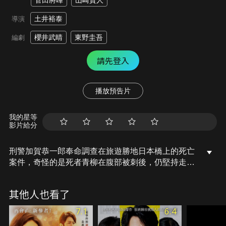
菅田將暉
山崎賢人
土井裕泰
導演
櫻井武晴
東野圭吾
編劇
請先登入
播放預告片
我的星等
影片給分
刑警加賀恭一郎奉命調查在旅遊勝地日本橋上的死亡
案件，奇怪的是死者青柳在腹部被刺後，仍堅持走到
牆上的帶翼麒麟像旁才斷氣，他的兒女卻對此毫無頭
緒。而嫌疑人八島奪走青柳的公事包後出車禍昏迷，
其他人也看了
他的戀人處處替他開脫。恭一郎獨自展開調查，抽絲
剝繭後浮出水面的不僅是真相，還有交織著的複雜情
7.1
6.4
感…