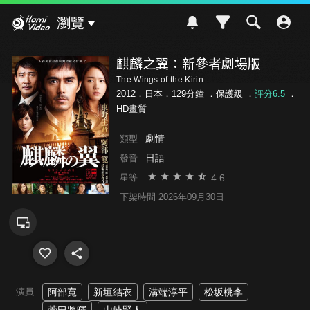
Hami Video
瀏覽
麒麟之翼：新參者劇場版
The Wings of the Kirin
2012．日本．129分鐘 ．
保護級
．
評分6.5
．
HD畫質
劇情
類型
日語
發音
4.6
星等
下架時間 2026年09月30日
演員
阿部寬
新垣結衣
溝端淳平
松坂桃李