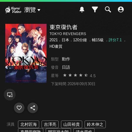
Hami Video
瀏覽
東京復仇者
TOKYO REVENGERS
2021．日本．120分鐘 ．
輔15級
．
評分7.1
．
HD畫質
動作
類型
日語
發音
4.5
星等
下架時間 2026年09月30日
演員
北村匠海
吉澤亮
山田裕貴
鈴木伸之