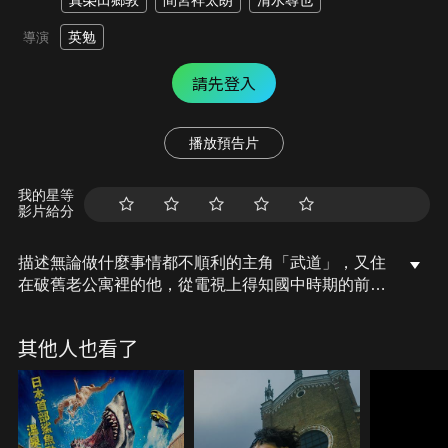
真榮田鄉敦
間宮祥太朗
清水尋也
英勉
導演
請先登入
播放預告片
我的星等
影片給分
描述無論做什麼事情都不順利的主角「武道」，又住
在破舊老公寓裡的他，從電視上得知國中時期的前女
友「日向」無端捲入幫派火拼而身亡。某天他在月台
等車時居然跌落鐵軌，正他以為自己死定了，回神之
其他人也看了
後卻發現自己回到 12 年前的國中時期。後來又遇上
了日向的弟弟「直人」，告訴他 12 年後發生的事
實，要求他要保護姐姐，雙方握手之後他又再次回到
現代……。