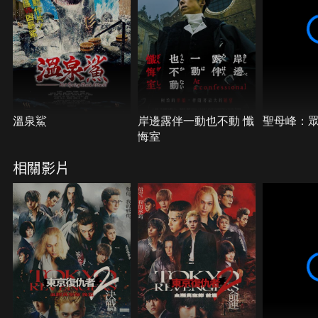
溫泉鯊
岸邊露伴一動也不動 懺
聖母峰：
悔室
相關影片