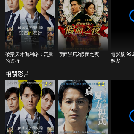
破案天才伽利略：沉默
假面飯店2假面之夜
電影版 99
的遊行
翻案
相關影片
6.4
6.6