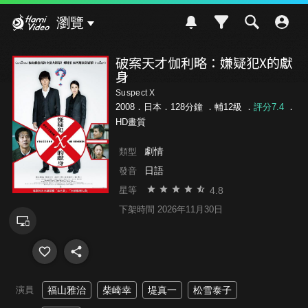
Hami Video
瀏覽
破案天才伽利略：嫌疑犯X的獻
身
Suspect X
2008．日本．128分鐘 ．
輔12級
．
評分7.4
．
HD畫質
劇情
類型
日語
發音
4.8
星等
下架時間 2026年11月30日
演員
福山雅治
柴崎幸
堤真一
松雪泰子