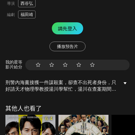
西谷弘
導演
福田靖
編劇
請先登入
播放預告片
我的星等
影片給分
刑警內海薰接獲一件謀殺案，卻查不出死者身份，只
好請天才物理學教授湯川學幫忙，湯川在查案期間，
發現死者前妻花岡靖子的鄰居石神哲哉是他大學時代
的舊識，湯川相信石神跟本案有密切的關係…當物理
其他人也看了
學天才湯川遇上了與數學天才石神，兩人將如何展開
天才大對決？湯川要如何破解這宗完美的謀殺案？
6.4
6.2