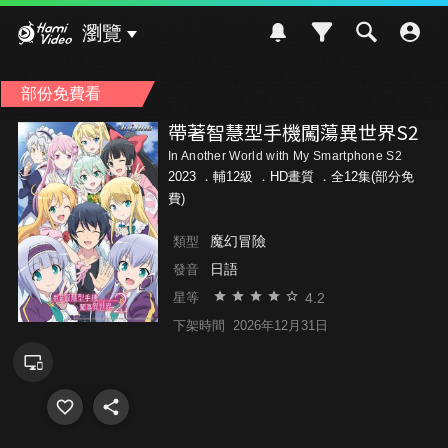
Hami Video
瀏覽
部份免費看
帶著智慧型手機闖蕩異世界S2
In Another World with My Smartphone S2
2023 ．
輔12級
．HD畫質 ．全12集(部分免
費)
魔幻冒險
類型
日語
發音
4.2
星等
下架時間
2026年12月31日