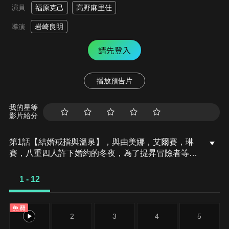
演員
福原克己
高野麻里佳
岩崎良明
導演
請先登入
播放預告片
我的星等
影片給分
第1話【結婚戒指與溫泉】，與由美娜，艾爾賽，琳
賽，八重四人許下婚約的冬夜，為了提昇冒險者等
級，一邊完成討伐秘銀石巨人的任務，一邊享受著異
世界的第二人生。受到神明與戀愛神的呼喚的冬夜，
1 - 12
與祂們分享著與未婚妻之間的酸甜苦辣。另一方面，
由美那，艾爾賽，琳賽，八重四位未婚妻，戴著冬夜
免費
給的婚戒，興奮地在浴室開起了新娘會議。
1
2
3
4
5