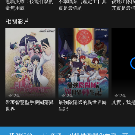
無職英雄：技能什麼的
不幸職業【鑑定士】其
被逐出隊
毫無用處
實是最強的
其實是最
相關影片
全12集
全13集
全12集
帶著智慧型手機闖蕩異
最強陰陽師的異世界轉
其實，我
世界
生記