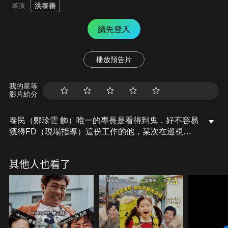
洪泰善
導演
請先登入
播放預告片
我的星等
影片給分
泰民（鄭珍雲 飾）唯一的專長是看得到鬼，好不容易
獲得FD（現場指導）這份工作的他，某次在巡視工
作室時，竟遇見了無處可去的地縛靈小豆（安瑞賢
飾）……某日，工作室突然發生一起神秘事件，為了
其他人也看了
守住這得來不易的工作和安身之所，水火不容的泰民
和小豆決定合作，一同查出事件背後的真相！
7.6