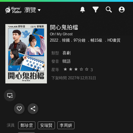
Hami Video
瀏覽
開心鬼拍檔
Oh! My Ghost
2022．韓國．97分鐘 ．
輔15級
．HD畫質
喜劇
類型
韓語
發音
3
星等
下架時間 2027年12月31日
演員
鄭珍雲
安瑞賢
李周妍