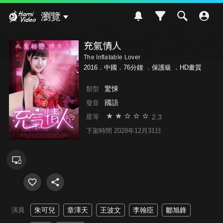
Hami Video
瀏覽
充氣情人
The Inflatable Lover
2016．中國．76分鐘 ．
保護級
．HD畫質
驚悚
類型
國語
發音
2.3
星等
下架時間 2028年12月31日
演員
朱可兒
章澤天
王波文
李翰臣
鄒旭鋒