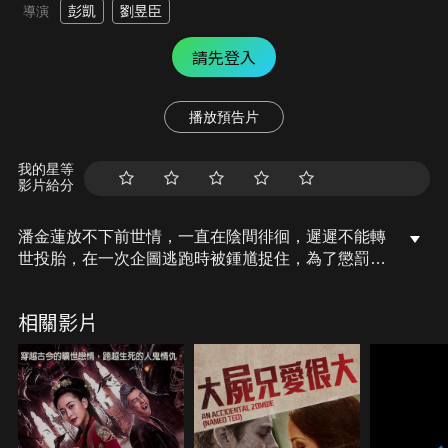
彭凱
劉昱臣
導演
請先登入
播放預告片
我的星等
影片給分
潘金蓮放不下前世情，一直在陰間徘徊，遲遲不能轉
世投胎，在一次企圖逃跑時被鍾馗捉住，為了懲罰
她，鍾馗給她十日的期限，讓她重返人間自斷執念，
否則就要她魂飛魄散。潘金蓮誤打誤撞附身在一個充
相關影片
氣娃娃身上，並被名為武志的男子買回家。單純善良
的武志讓潘金蓮再度相信人間有真愛，在幫助武志追
求心儀女生的同時，潘金蓮漸漸愛上了他，而武志也
明白誰是最值得託付終身的人，兩人心意相通，但十
日的大限將至，所剩的時間不多了…。