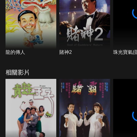
龍的傳人
賭神2
珠光寶氣(
相關影片