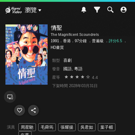
Hami Video
瀏覽
情聖
The Magnificent Scoundrels
1991．香港．97分鐘 ．
普遍級
．
評分6.5
．
HD畫質
喜劇
類型
國語, 粵語
發音
4.4
星等
下架時間 2028年03月31日
演員
周星馳
毛舜筠
張耀揚
吳君如
葉子楣