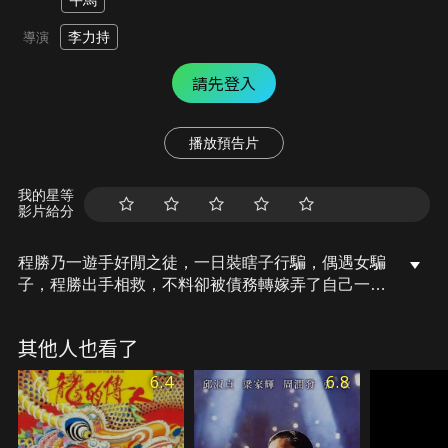
午馬
李力持
導演
請先登入
播放預告片
我的星等
影片給分
程勝乃一遊手好閒之徒，一日裝瞎子行騙，偶遇女騙
子，程勝出手相救，不料卻被債務轉嫁弄了自己一屁
股債。另一方面。老江湖周潤發同樣欠下了貴利王的
債務，也設下騙局向一名闊少詐騙。不料被騙的闊少
其他人也看了
正是程勝所扮，陰差陽錯的騙局，笑料百出.....
6.4
6.8