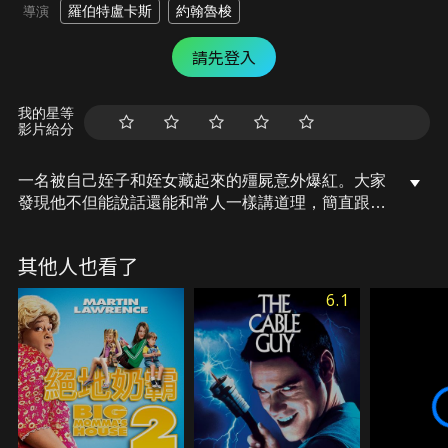
羅伯特盧卡斯
約翰魯梭
導演
請先登入
我的星等
影片給分
一名被自己姪子和姪女藏起來的殭屍意外爆紅。大家
發現他不但能說話還能和常人一樣講道理，簡直跟一
般活人沒兩樣。然而，隨著他的知名度越來越高，也
引來殭屍獵人們的追殺獵捕……
其他人也看了
6.1