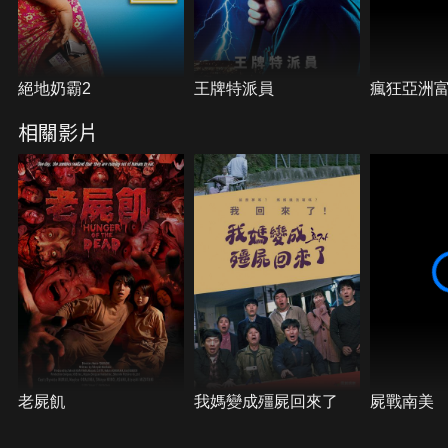
絕地奶霸2
王牌特派員
瘋狂亞洲
相關影片
老屍飢
我媽變成殭屍回來了
屍戰南美