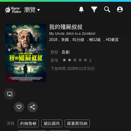
Hami Video
瀏覽
我的殭屍叔叔
My Uncle John Is a Zombie!
2018．美國．81分鐘 ．
輔12級
．HD畫質
喜劇
類型
2
星等
下架時間 2028年12月31日
演員
約翰魯梭
黛比羅尚
羅素斯坦納