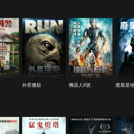
外星獵殺
機器人8號
廢棄基地