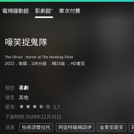
電視運動館
影劇館⁺
單次付費
嚎笑捉鬼隊
The Ghoul : Horror at The Howling Field
2022．泰國．106分鐘 ．
輔15級
．HD畫質
類型
喜劇
發音
其他
星等
3.7
下架時間 2028年12月31日
演員
拍吞譜麼拉托
阿提特薩姆諾伊
金查安親安