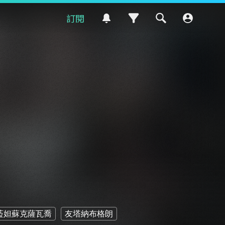
訂閱
菈妲蘇克薩瓦喬
友塔納布格朗