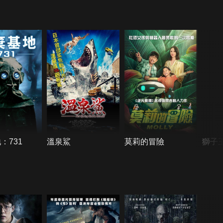
：731
溫泉鯊
莫莉的冒險
獅子