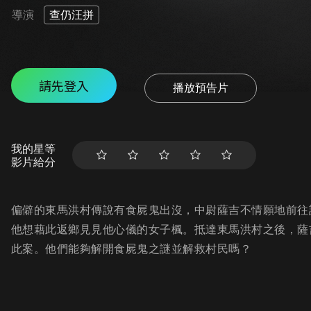
導演
查仍汪拼
請先登入
播放預告片
我的星等
影片給分
偏僻的東馬洪村傳說有食屍鬼出沒，中尉薩吉不情願地前往
他想藉此返鄉見見他心儀的女子楓。抵達東馬洪村之後，薩
此案。他們能夠解開食屍鬼之謎並解救村民嗎？