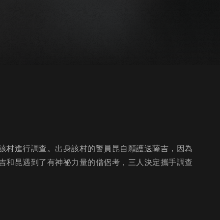
該村進行調查。出身該村的警員昆自願護送薩吉，因為
吉和昆遇到了有神祕力量的僧侶考，三人決定攜手調查