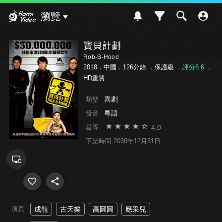
Hami Video
瀏覽
寶貝計劃
Rob-B-Hood
2018．中國．126分鐘 ．
保護級
．
評分6.6
．
HD畫質
喜劇
類型
粵語
發音
4.0
星等
下架時間 2030年12月31日
演員
成龍
古天樂
高圓圓
應采兒