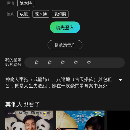
陳木勝
導演
成龍
陳木勝
袁錦麟
編劇
請先登入
播放預告片
我的星等
影片給分
神偷人字拖（成龍飾）、八達通（古天樂飾）與包租
公，原是人生失敗組，卻在一次豪門爭奪案中意外偷
走一名嬰兒。新生命到來，讓兩人重拾責任感與溫
情，原本混亂的生活也重回軌道。不料包租公遭黑道
其他人也看了
挾持，要脅交出嬰兒，揭開這孩子不凡的身世。面對
生命威脅與親情牽絆，這群神偷該如何守護最純真的
5.1
5.2
人質？