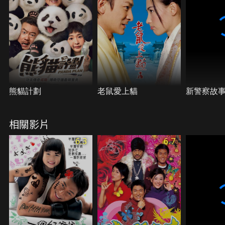
熊貓計劃
老鼠愛上貓
新警察故
相關影片
6.3
6.7