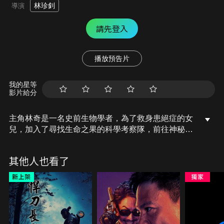
林珍釗
導演
請先登入
播放預告片
我的星等
影片給分
主角林奇是一名史前生物學者，為了救身患絕症的女
兒，加入了尋找生命之果的科學考察隊，前往神秘危
險的叢林探險。隨著面對突然襲來的迷霧，一些人類
前所未見的古怪生物陸續出現。然而，考察隊面臨最
其他人也看了
大的危險，則是在迷霧深處中一隻蠢蠢欲動的巨怪。