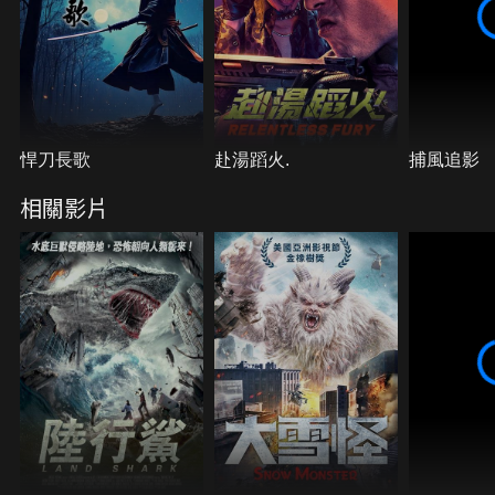
悍刀長歌
赴湯蹈火.
捕風追影
相關影片