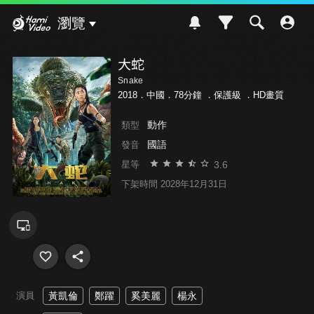
Hami Video
瀏覽
大蛇
Snake
2018．中國．78分鐘 ．
保護級
．HD畫質
動作
類型
國語
發音
3.6
星等
下架時間 2028年12月31日
演員
黃凱倫
鄭躍
奚美麗
楊永