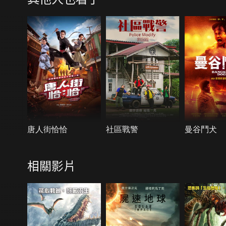
唐人街恰恰
社區戰警
曼谷鬥犬
相關影片