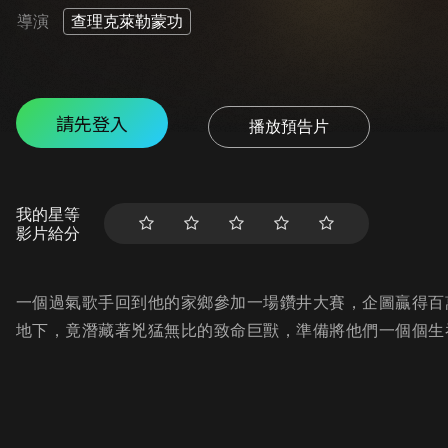
導演
查理克萊勒蒙功
請先登入
播放預告片
我的星等
影片給分
一個過氣歌手回到他的家鄉參加一場鑽井大賽，企圖贏得百
地下，竟潛藏著兇猛無比的致命巨獸，準備將他們一個個生