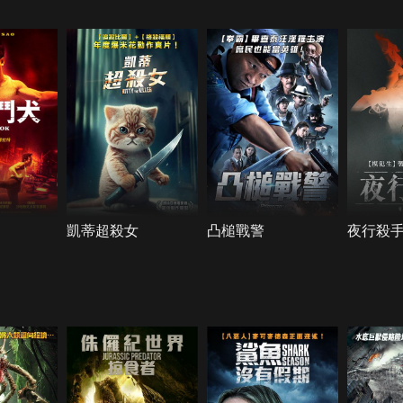
凱蒂超殺女
凸槌戰警
夜行殺