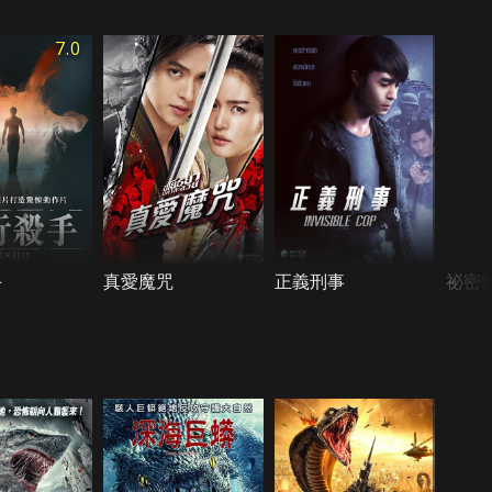
7.0
手
真愛魔咒
正義刑事
祕密特