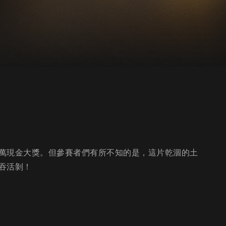
萬現金大獎。但參賽者們有所不知的是，這片乾涸的土
吞活剝！