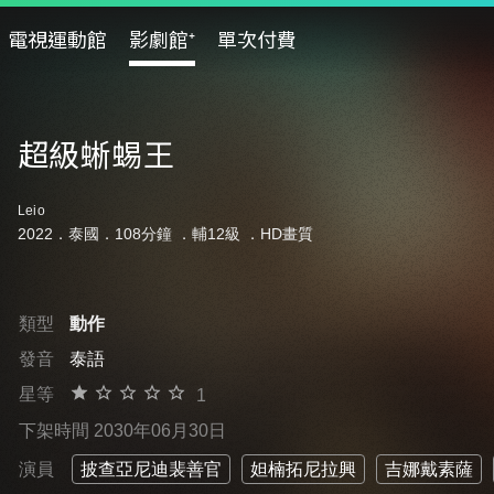
電視運動館
影劇館⁺
單次付費
超級蜥蜴王
Leio
2022．泰國．108分鐘 ．
輔12級
．HD畫質
類型
動作
發音
泰語
星等
1
下架時間 2030年06月30日
演員
披查亞尼迪裴善官
妲楠拓尼拉興
吉娜戴素薩