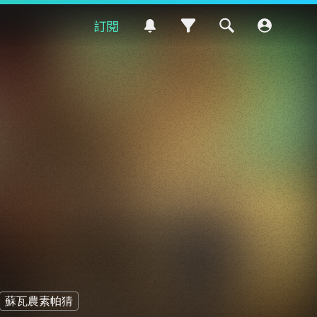
訂閱
蘇瓦農素帕猜