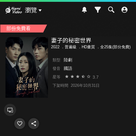
Hami Video
瀏覽
部份免費看
妻子的秘密世界
2022 ．
普遍級
．HD畫質 ．全25集(部分免費)
陸劇
類型
國語
發音
3.7
星等
下架時間
2026年10月31日