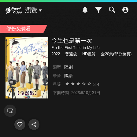
Hami Video
瀏覽
部份免費看
今生也是第一次
For the First Time in My Life
2022 ．
普遍級
．HD畫質 ．全20集(部分免費)
陸劇
類型
國語
發音
3.4
星等
下架時間
2026年10月31日