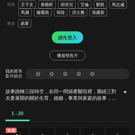
演員
王子文
唐藝昕
胡杏兒
艾倫
劉凱
馬志威
馬麗
穆麗燕
張陸
洪士雅
張建新
易軍
導演
請先登入
播放預告片
我的星等
影片給分
故事跳轉三段時空，在同一間婦產醫院裡，圍繞三對
夫妻展開的關於生育、婚姻，事業與家庭的故事，
1993年的戴思瑾、路明磊在體制和市場變革的壓力下
尋求助手，2008年的陳蘭青、程領先，雖為人父母，
1 - 20
內心卻未長大成人，只得在媽媽和婆婆的夾縫中艱難
生存，2022年的路遠方、夏志雄面對生活逐漸失控，
免費
領悟到唯有與自己和解才能到達彼岸。