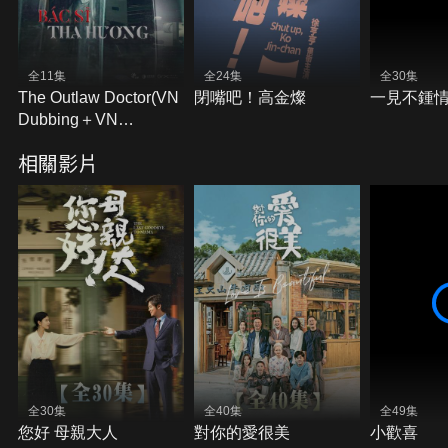
全11集
全24集
全30集
The Outlaw Doctor(VN
閉嘴吧！高金燦
一見不鍾
Dubbing＋VN
Subtitles)
相關影片
全30集
全40集
全49集
您好 母親大人
對你的愛很美
小歡喜