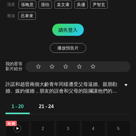
演員
張晚意
孫怡
袁文康
吳優
尹智玄
呂聿來
導演
請先登入
播放預告片
我的星等
影片給分
許諾和趙晉兩個大齡青年同樣遭受父母逼婚、親朋勸
婚、媒妁催婚，朋友的誤會和父母的阻攔讓他們的愛
情面臨種種坎坷。趙晉對許諾無微不至的關懷讓許諾
感受到了久未有過的温暖和堅定，重拾對愛情的信心
1 - 20
21 - 24
和渴望，並將這份愛融入花藝創作中，妙手生花，成
為一名知名花藝師。許諾的出現也漸漸撫平了趙晉多
免費
年的情傷，讓趙晉感受到久違的幸福，兩人通過彼此
1
2
3
4
5
的真愛克服重重困難與阻礙，相知相戀相依，共同成