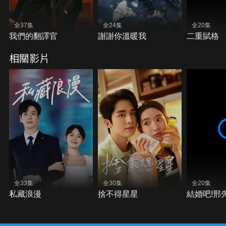
全37集
全24集
全20集
我們的翻譯官
謝謝你溫暖我
二重賦格
相關影片
全33集
全30集
全20集
私藏浪漫
捨不得星星
結婚吧!邢