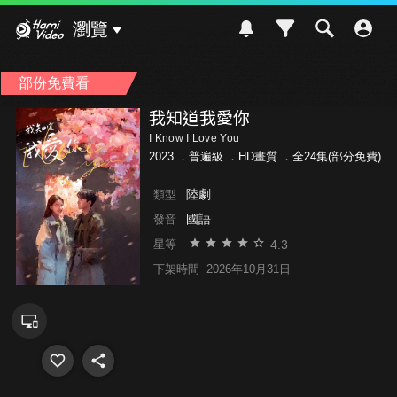
Hami Video
瀏覽
部份免費看
我知道我愛你
I Know I Love You
2023 ．
普遍級
．HD畫質 ．全24集(部分免費)
陸劇
類型
國語
發音
4.3
星等
下架時間
2026年10月31日